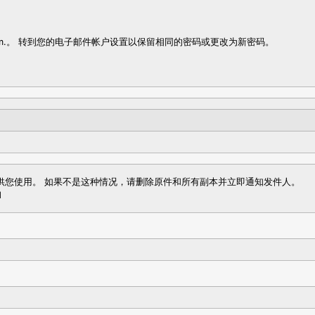
arrangement for Connect
New Home for H
Graduates users
DALL·E
:11 p.m.。 转到您的电子邮件帐户设置以保留相同的密码或更改为新密码。
供您使用。 如果不是这种情况，请删除原件和所有副本并立即通知发件人。
d