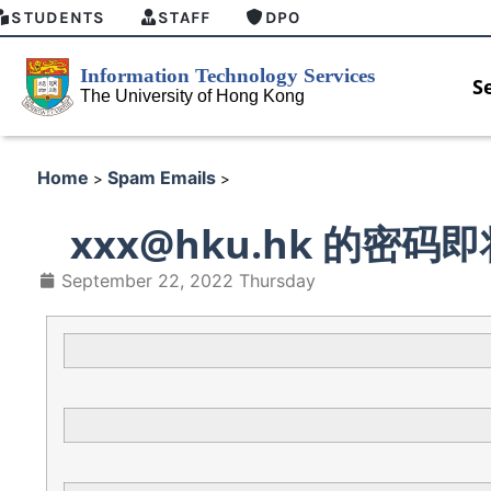
STUDENTS
STAFF
DPO
S
Home
Spam Emails
>
>
xxx@hku.hk 的密码
September 22, 2022 Thursday
HKU GenAI Student Top-up Pa