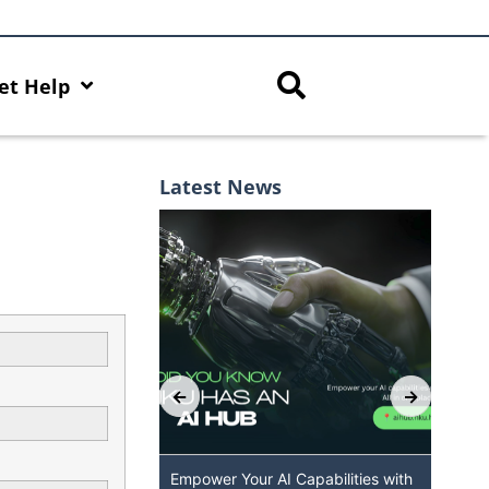
et Help
Latest News
 GenAI App: The
Empower Your AI Capabilities with
Dis