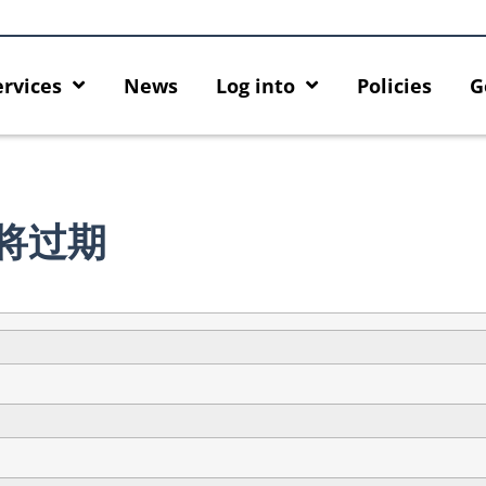
ervices
News
Log into
Policies
G
即将过期
ck
MFA security enforcement
Introducing HKU