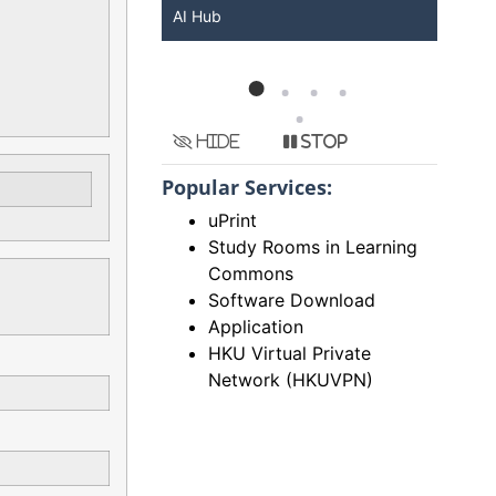
KU ChatGPT and
AI Hub
Ser
Hide
Stop
Popular Services:
uPrint
Study Rooms in Learning
Commons
Software Download
Application
HKU Virtual Private
Network (HKUVPN)